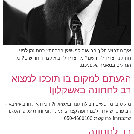
איך מתבצע הליך הרישום לנישואין ברבנות? כמה זמן לפני
החתונה צריך להירשם? מה צריך להביא לצורך הרישום? כל
הנהלים במאמר שלפניכם.
הגעתם למקום בו תוכלו למצוא
רב לחתונה באשקלון!
מזל טוב! מחפשים רב לחתונה באשקלון? הכירו את הרב עקיבא –
רב פרטי שיערוך לכם חופה קצרה, עניינית ומיוחדת על פי הסגנון
שתבחרו! צרו קשר: 050-4680100
רב לחתונה