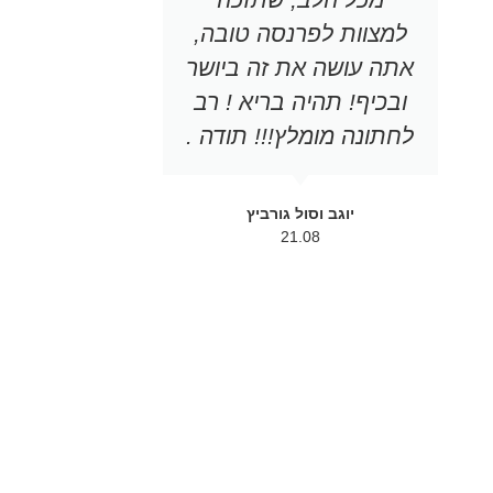
למצוות לפרנסה טובה,
היה הר
אתה עושה את זה ביושר
הראשון ש
ובכיף! תהיה בריא ! רב
כשפגשנו 
לחתונה מומלץ!!! תודה .
ידענו כי ה
לנו. לכל 
המייל 
יוגב וסול גורביץ
alla.com
21.08
תרגישו ח
ולהיווכח ש
את ההמלצ
לזוגות ש
אושר ונ
ביתכם המש
הרב נשאר 