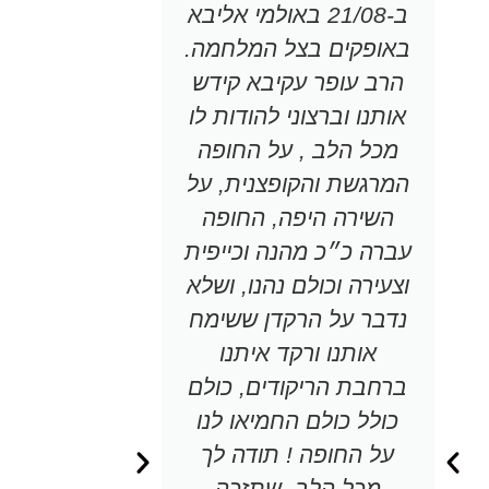
ב-21/08 באולמי אליבא
קורץ מחו
באופקים בצל המלחמה.
אדם מקסים
הרב עופר עקיבא קידש
גישה מקב
אותנו וברצוני להודות לו
ואינה ש
מכל הלב , על החופה
מנחה. בחת
המרגשת והקופצנית, על
החמיאו כ
השירה היפה, החופה
אותה בא
עברה כ״כ מהנה וכייפית
ומקסים 
וצעירה וכולם נהנו, ושלא
אנחנו מ
נדבר על הרקדן ששימח
הרגשנו הכ
אותנו ורקד איתנו
ומרוצים עד
ברחבת הריקודים, כולם
ממליצים 
כולל כולם החמיאו לנו
כבוד הרב
על החופה ! תודה לך
אדם מיוח
מכל הלב, שתזכה
תהיו בטו