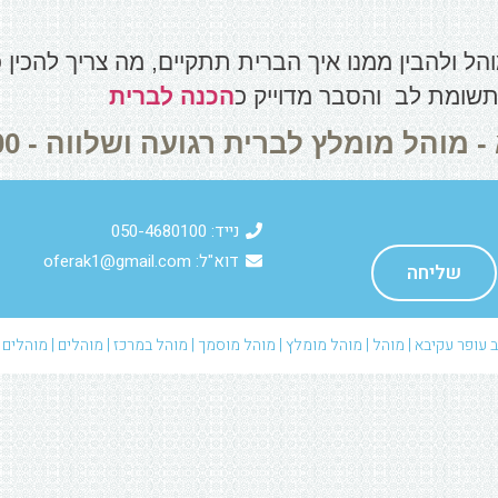
הל ולהבין ממנו איך הברית תתקיים, מה צריך להכין
תשומת לב והסבר מדוייק כ
הכנה לברית
 מומלץ לברית רגועה ושלווה - 050-4680100
נייד: 050-4680100
דוא"ל: oferak1@gmail.com
שליחה
 עופר עקיבא | מוהל | מוהל מומלץ | מוהל מוסמך | מוהל במרכז | מוהלים | מוהלים 